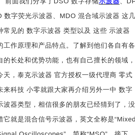
前面我们分享了
DSO 数字存储
示波器
、D
O 数字荧光示波器、MDO 混合域示波器 这
种常见的 数字示波器 类型以及 这些 示波器
的工作原理和产品特点。了解到他们各自有
自的长处和优势功能，也有自己擅长的领域
今天，泰克示波器 官方授权一级代理商 零式
未来科技 小零就跟大家再介绍另外一中 数字
示
波器
类型，相信很多的朋友已经猜到了，
错它就是
混合信号示波器，英文全称是
“Mixe
Signal Oscilloscopes”，简称“MSO”。接下