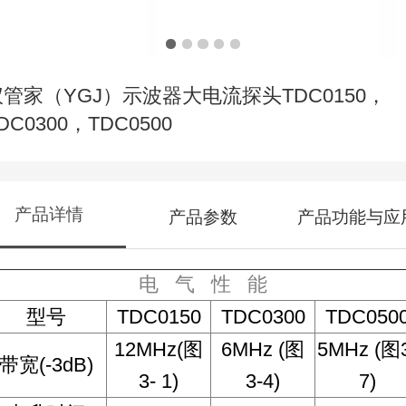
仪管家（YGJ）示波器大电流探头TDC0150，
DC0300，TDC0500
产品详情
产品参数
产品功能与应
电
气
性
能
型号
TDC0150
TDC0300
TDC050
12MHz(
图
6MHz (
图
5MHz (
图
带宽
(
-3dB
)
3- 1)
3-4)
7)