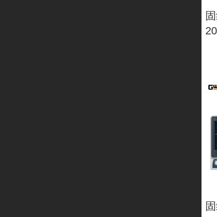
固
2
固