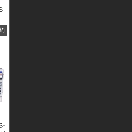
S-
约
S-